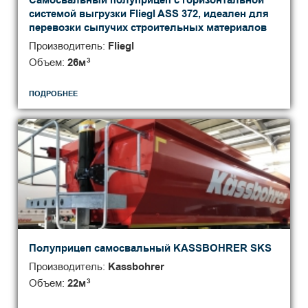
Самосвальный полуприцеп с горизонтальной
системой выгрузки Fliegl ASS 372, идеален для
перевозки сыпучих строительных материалов
Производитель:
Fliegl
Объем:
26
м
3
ПОДРОБНЕЕ
Полуприцеп самосвальный KASSBOHRER SKS
Производитель:
Kassbohrer
Объем:
22
м
3