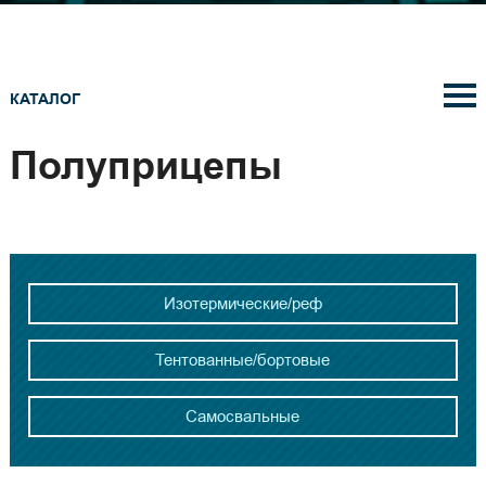
КАТАЛОГ
Полуприцепы
Изотермические/реф
Тентованные/бортовые
Самосвальные